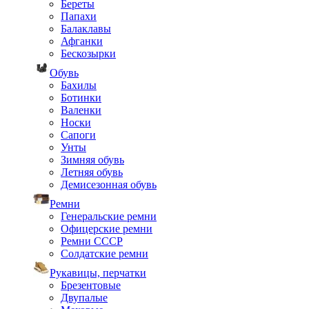
Береты
Папахи
Балаклавы
Афганки
Бескозырки
Обувь
Бахилы
Ботинки
Валенки
Носки
Сапоги
Унты
Зимняя обувь
Летняя обувь
Демисезонная обувь
Ремни
Генеральские ремни
Офицерские ремни
Ремни СССР
Солдатские ремни
Рукавицы, перчатки
Брезентовые
Двупалые