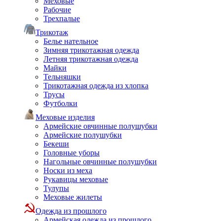
Меховые
Рабочие
Трехпалые
Трикотаж
Белье нательное
Зимняя трикотажная одежда
Летняя трикотажная одежда
Майки
Тельняшки
Трикотажная одежда из хлопка
Трусы
Футболки
Меховые изделия
Армейские овчинные полушубки
Армейские полушубки
Бекеши
Головные уборы
Нагольные овчинные полушубки
Носки из меха
Рукавицы меховые
Тулупы
Меховые жилеты
Одежда из прошлого
Армейская одежда из прошлого