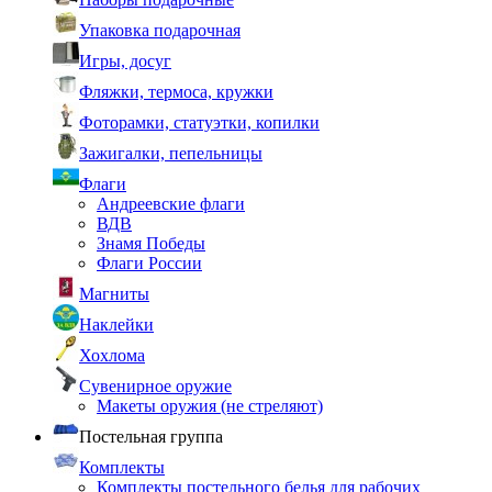
Упаковка подарочная
Игры, досуг
Фляжки, термоса, кружки
Фоторамки, статуэтки, копилки
Зажигалки, пепельницы
Флаги
Андреевские флаги
ВДВ
Знамя Победы
Флаги России
Магниты
Наклейки
Хохлома
Сувенирное оружие
Макеты оружия (не стреляют)
Постельная группа
Комплекты
Комплекты постельного белья для рабочих