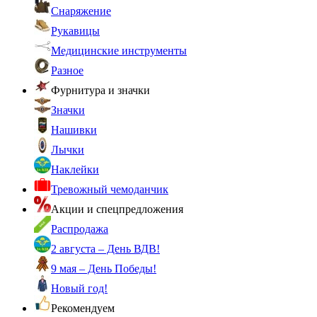
Снаряжение
Рукавицы
Медицинские инструменты
Разное
Фурнитура и значки
Значки
Нашивки
Лычки
Наклейки
Тревожный чемоданчик
Акции и спецпредложения
Распродажа
2 августа – День ВДВ!
9 мая – День Победы!
Новый год!
Рекомендуем