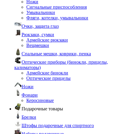
Ножи
Сигнальные приспособления
Умывальники
Фляги, котелки, умывальники
Очки, защита глаз
Рюкзаки, сумки
Армейские рюкзаки
Вещмешки
Спальные мешки, коврики, пенка
Оптические приборы (бинокли, прицелы,
калиматоры)
Армейские бинокли
Оптические прицелы
Ножи
Фонари
Керосиновые
Подарочные товары
Брелки
Штофы подарочные для спиртного
Наборы подарочные