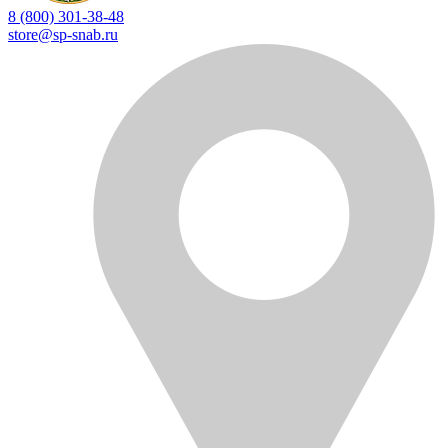
8 (800) 301-38-48
store@sp-snab.ru