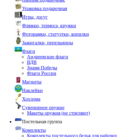
Упаковка подарочная
Игры, досуг
Фляжки, термоса, кружки
Фоторамки, статуэтки, копилки
Зажигалки, пепельницы
Флаги
Андреевские флаги
ВДВ
Знамя Победы
Флаги России
Магниты
Наклейки
Хохлома
Сувенирное оружие
Макеты оружия (не стреляют)
Постельная группа
Комплекты
Комплекты постельного белья для рабочих