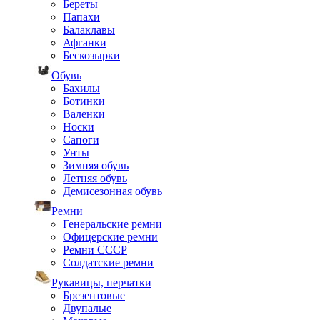
Береты
Папахи
Балаклавы
Афганки
Бескозырки
Обувь
Бахилы
Ботинки
Валенки
Носки
Сапоги
Унты
Зимняя обувь
Летняя обувь
Демисезонная обувь
Ремни
Генеральские ремни
Офицерские ремни
Ремни СССР
Солдатские ремни
Рукавицы, перчатки
Брезентовые
Двупалые