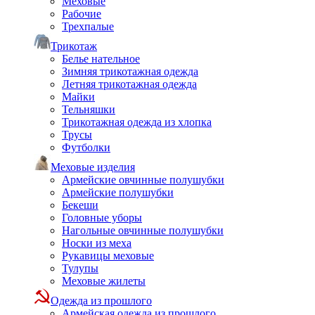
Меховые
Рабочие
Трехпалые
Трикотаж
Белье нательное
Зимняя трикотажная одежда
Летняя трикотажная одежда
Майки
Тельняшки
Трикотажная одежда из хлопка
Трусы
Футболки
Меховые изделия
Армейские овчинные полушубки
Армейские полушубки
Бекеши
Головные уборы
Нагольные овчинные полушубки
Носки из меха
Рукавицы меховые
Тулупы
Меховые жилеты
Одежда из прошлого
Армейская одежда из прошлого