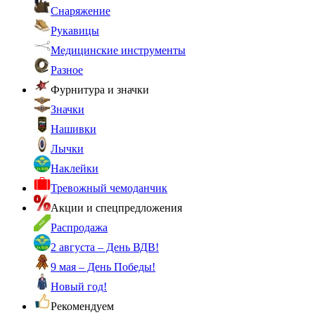
Снаряжение
Рукавицы
Медицинские инструменты
Разное
Фурнитура и значки
Значки
Нашивки
Лычки
Наклейки
Тревожный чемоданчик
Акции и спецпредложения
Распродажа
2 августа – День ВДВ!
9 мая – День Победы!
Новый год!
Рекомендуем