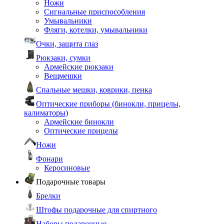
Ножи
Сигнальные приспособления
Умывальники
Фляги, котелки, умывальники
Очки, защита глаз
Рюкзаки, сумки
Армейские рюкзаки
Вещмешки
Спальные мешки, коврики, пенка
Оптические приборы (бинокли, прицелы,
калиматоры)
Армейские бинокли
Оптические прицелы
Ножи
Фонари
Керосиновые
Подарочные товары
Брелки
Штофы подарочные для спиртного
Наборы подарочные