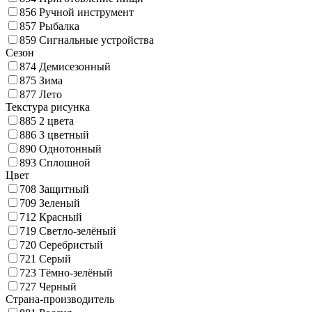
856
Ручной инструмент
857
Рыбалка
859
Сигнальные устройства
Сезон
874
Демисезонный
875
Зима
877
Лето
Текстура рисунка
885
2 цвета
886
3 цветный
890
Однотонный
893
Сплошной
Цвет
708
Защитный
709
Зеленый
712
Красный
719
Светло-зелёный
720
Серебристый
721
Серый
723
Тёмно-зелёный
727
Черный
Страна-производитель