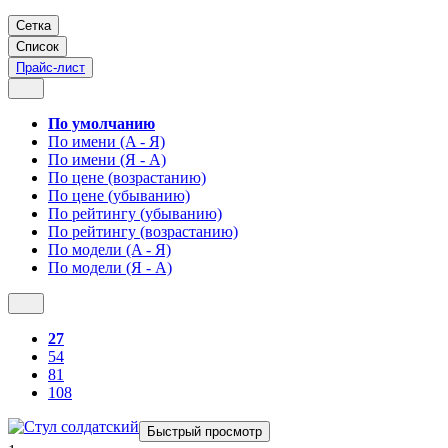
Сетка
Список
Прайс-лист
По умолчанию
По имени (A - Я)
По имени (Я - A)
По цене (возрастанию)
По цене (убыванию)
По рейтингу (убыванию)
По рейтингу (возрастанию)
По модели (A - Я)
По модели (Я - A)
27
54
81
108
Быстрый просмотр