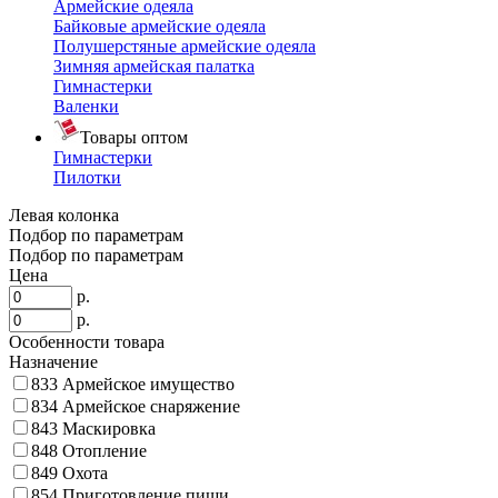
Армейские одеяла
Байковые армейские одеяла
Полушерстяные армейские одеяла
Зимняя армейская палатка
Гимнастерки
Валенки
Товары оптом
Гимнастерки
Пилотки
Левая колонка
Подбор по параметрам
Подбор по параметрам
Цена
р.
р.
Особенности товара
Назначение
833
Армейское имущество
834
Армейское снаряжение
843
Маскировка
848
Отопление
849
Охота
854
Приготовление пищи